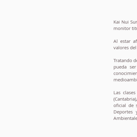
Kai Nui Sur
monitor tit
Al estar a
valores del
Tratando d
pueda ser
conocimien
medioambi
Las clases
(Cantabria
oficial de
Deportes y
Ambientale