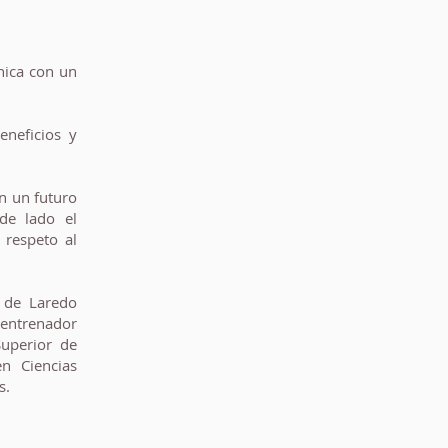
única con un
eneficios y
n un futuro
de lado el
 respeto al
c de Laredo
 entrenador
Superior de
en Ciencias
s.